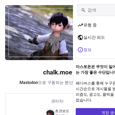
Skip to
Hotkey
main
1
content
Skip to
유행 중
Hotkey
main
2
navigation
실시간 피드
정보
마스토돈은 무엇이 일
chalk.moe
는 가장 좋은 수단입니
Mastodon
으로 구동되는 분산 소셜 미디어
페디버스를 통해 누구
시간순으로 게시물을 
리즘도, 광고도, 클릭
없습니다.
관리자:
초크보드
계정 생